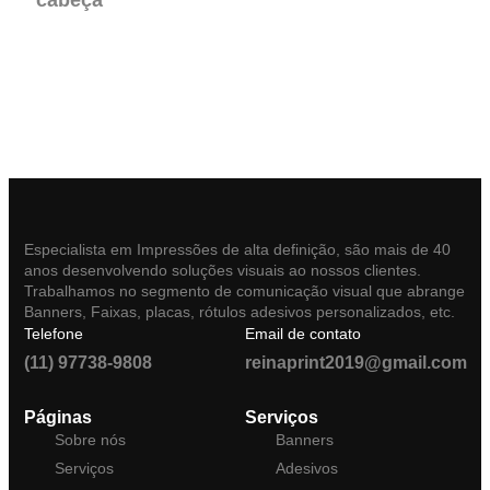
Especialista em Impressões de alta definição, são mais de 40
anos desenvolvendo soluções visuais ao nossos clientes.
Trabalhamos no segmento de comunicação visual que abrange
Banners, Faixas, placas, rótulos adesivos personalizados, etc.
Telefone
Email de contato
(11) 97738-9808
reinaprint2019@gmail.com
Páginas
Serviços
Sobre nós
Banners
Serviços
Adesivos