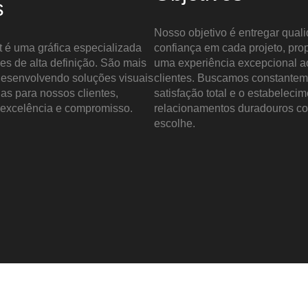
s
Nosso objetivo é entregar qual
t é uma gráfica especializada
confiança em cada projeto, pr
s de alta definição. São mais
uma experiência excepcional a
desenvolvendo soluções visuais
clientes. Buscamos constantem
as para nossos clientes,
satisfação total e o estabeleci
excelência e compromisso.
relacionamentos duradouros c
escolhe.