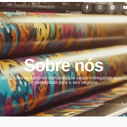
s
Blog
Sobre nós
Contato
Sobre nós
 de 15 anos no ramo de comunicação visual entregando qualid
personalidade para o seu negócio.