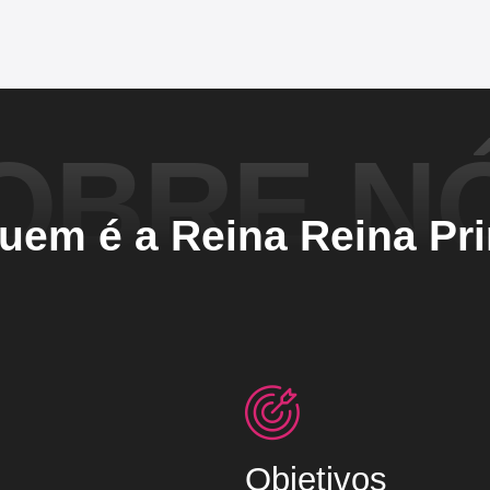
OBRE N
uem é a Reina Reina Pri
Objetivos