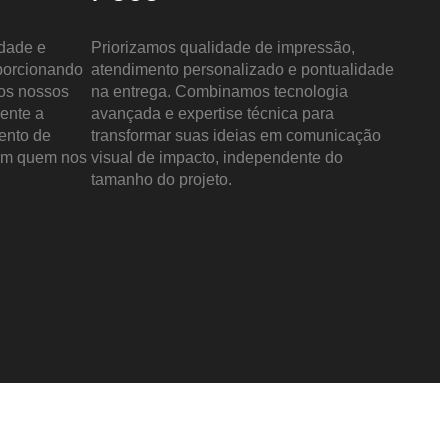
idade e
Priorizamos qualidade de impressão,
oporcionando
atendimento personalizado e pontualidade
os nossos
na entrega. Combinamos tecnologia
ente a
avançada e expertise técnica para
mento de
transformar suas ideias em comunicação
om quem nos
visual de impacto, independente do
tamanho do projeto.