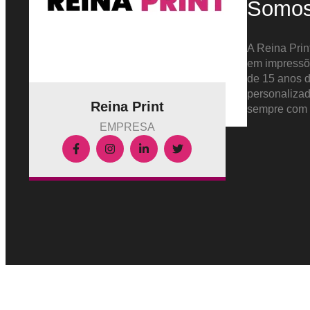
Somo
A Reina Prin
em impressõe
de 15 anos 
personalizad
Reina Print
sempre com 
EMPRESA