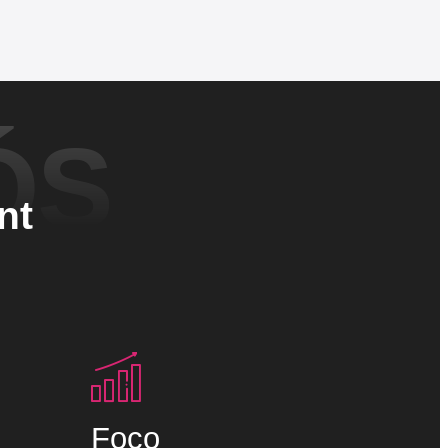
ÓS
nt
Foco