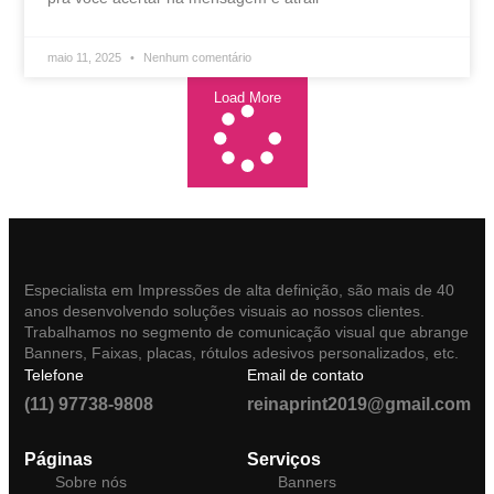
maio 11, 2025
Nenhum comentário
Load More
Especialista em Impressões de alta definição, são mais de 40
anos desenvolvendo soluções visuais ao nossos clientes.
Trabalhamos no segmento de comunicação visual que abrange
Banners, Faixas, placas, rótulos adesivos personalizados, etc.
Telefone
Email de contato
(11) 97738-9808
reinaprint2019@gmail.com
Páginas
Serviços
Sobre nós
Banners